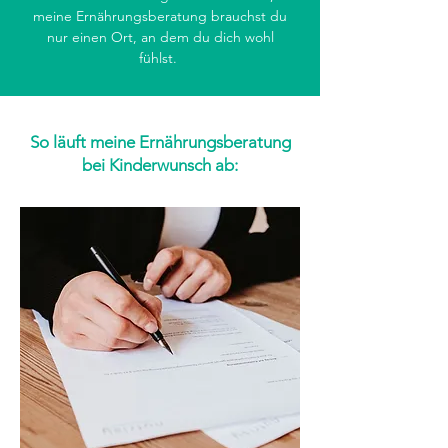
meine Ernährungsberatung brauchst du
nur einen Ort, an dem du dich wohl
fühlst.
So läuft meine Ernährungsberatung
bei Kinderwunsch ab: