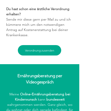
Du hast schon eine ärztliche Verordnung
erhalten?
Sende mir diese gern per Mail zu und ich
kümmere mich um den notwendigen
Antrag auf Kostenerstattung bei deiner
Krankenkasse.
Verordnung zusenden
Ernährungsberatung per
Videogespräch
Meine
Online-Ernährungsberatung bei
Kinderwunsch
kann
bundesweit
wahrgenommen werden. Ganz gleich, wo
du wohnst oder dich gerade befindest, für