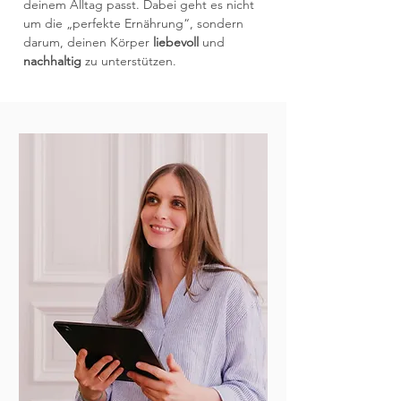
deinem Alltag passt. Dabei geht es nicht
um die
„
perfekte Ernährung
“
, sondern
darum, deinen Körper
liebevoll
und
nachhaltig
zu unterstützen.​​